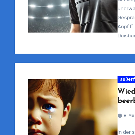
unerwar
Gesprä
Anpfiff
Duisbur
außerf
Wied
beer
6. Mä
In der 