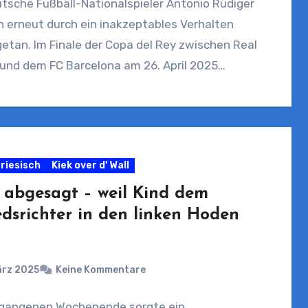
tsche Fußball-Nationalspieler Antonio Rüdiger
h erneut durch ein inakzeptables Verhalten
etan. Im Finale der Copa del Rey zwischen Real
 und dem FC Barcelona am 26. April 2025…
riesisch
Kiek over d' Wall
l abgesagt – weil Kind dem
edsrichter in den linken Hoden
ärz 2025
Keine Kommentare
gangenen Wochenende sorgte ein