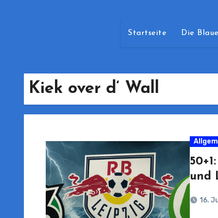
Startseite
Die Blaue
Kiek over d‘ Wall
Allgem
50+1
und 
16. J