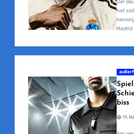
Der deu
hat sic
hervorg
Madrid
außerf
Spie
Schi
biss
11. M
Am ver