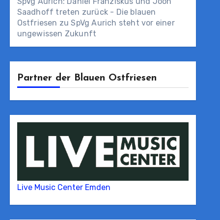
SpVg Aurich: Daniel Franziskus und Joon
Saadhoff treten zurück - Die blauen
Ostfriesen
zu
SpVg Aurich steht vor einer
ungewissen Zukunft
Partner der Blauen Ostfriesen
Live Music Center Emden