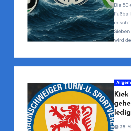
Die 50+
Fußball
mischt 
Sieben 
wird de
Allgem
Kiek 
gehe
ledi
28. M