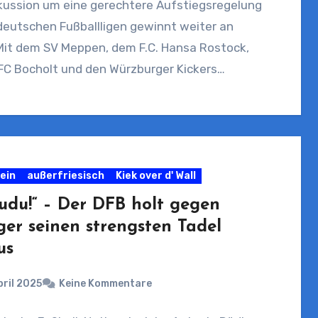
skussion um eine gerechtere Aufstiegsregelung
deutschen Fußballligen gewinnt weiter an
Mit dem SV Meppen, dem F.C. Hansa Rostock,
FC Bocholt und den Würzburger Kickers…
ein
außerfriesisch
Kiek over d' Wall
udu!“ – Der DFB holt gegen
ger seinen strengsten Tadel
us
pril 2025
Keine Kommentare