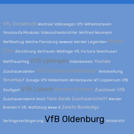
VfL Osnabrück
Wechsel
Volkswagen
VfV
Wilhelmshaven
Youssoufa Moukoko
Videoschiedsrichter
Winfried Neumann
Weser-
Wettbetrug
Weiche Flensburg
Werder Legenden
Vorberict
Ems
Zerstörung
Vertrauen
Wildhage
VfL Fortuna Veenhusen
VfB Uplengen
Youtube
Weltfrauentag
Videobeweis
VfB Germania Wiesmoor
Zuschauerzahlen
Vorbereitung
Vorverkauf
Zusage
VfV Hildesheim
Winterpause
WT Loppersum
VfB
VfB Lübeck
Werder Bremen
Zuschauer
VfB
Stuttgart
Yanic Konda
Zuschauerschnitt
Zuschauerrekord
Vossi
Werder
Zweite Bundesliga
Bremen II
VfL Wolfsburg
Weser-E
VfB Oldenburg
Vertragsverlängerung
Vorbericht