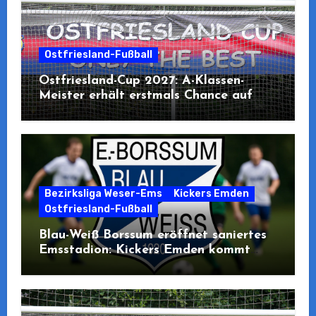
Ostfriesland-Fußball
Ostfriesland-Cup 2027: A-Klassen-
Meister erhält erstmals Chance auf
Teilnahme
Bezirksliga Weser-Ems
Kickers Emden
Ostfriesland-Fußball
Blau-Weiß Borssum eröffnet saniertes
Emsstadion: Kickers Emden kommt
zum Pre-Opening