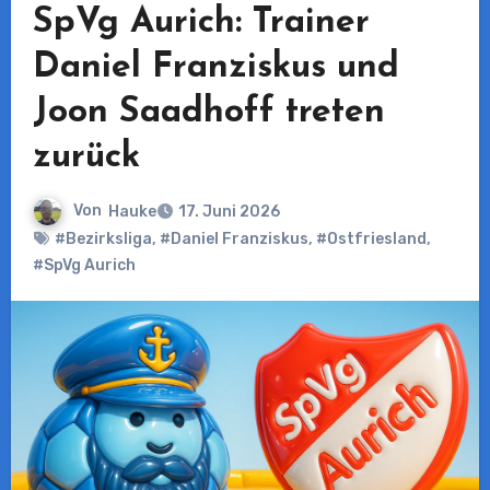
SpVg Aurich: Trainer
Daniel Franziskus und
Joon Saadhoff treten
zurück
Von
Hauke
17. Juni 2026
#Bezirksliga
,
#Daniel Franziskus
,
#Ostfriesland
,
#SpVg Aurich