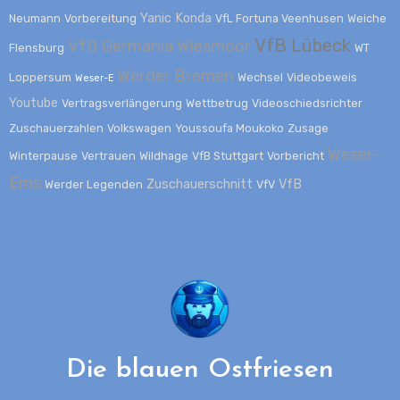
Yanic Konda
Neumann
Vorbereitung
VfL Fortuna Veenhusen
Weiche
VfB Lübeck
VfB Germania Wiesmoor
Flensburg
WT
Werder Bremen
Loppersum
Wechsel
Videobeweis
Weser-E
Youtube
Vertragsverlängerung
Wettbetrug
Videoschiedsrichter
Zuschauerzahlen
Volkswagen
Youssoufa Moukoko
Zusage
Weser-
Winterpause
Vertrauen
Wildhage
VfB Stuttgart
Vorbericht
Ems
Zuschauerschnitt
VfB
Werder Legenden
VfV
Die blauen Ostfriesen