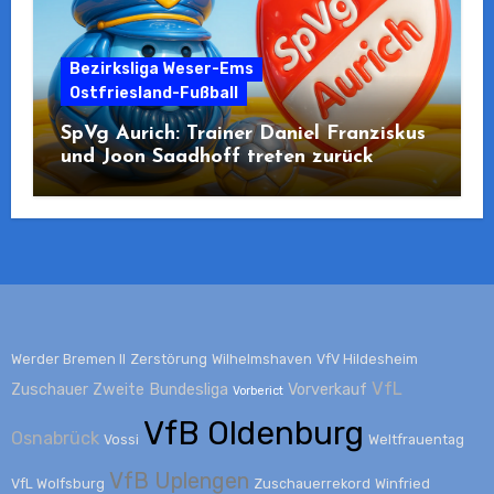
Bezirksliga Weser-Ems
Ostfriesland-Fußball
SpVg Aurich: Trainer Daniel Franziskus
und Joon Saadhoff treten zurück
Werder Bremen II
Zerstörung
Wilhelmshaven
VfV Hildesheim
VfL
Zuschauer
Zweite Bundesliga
Vorverkauf
Vorberict
VfB Oldenburg
Osnabrück
Vossi
Weltfrauentag
VfB Uplengen
VfL Wolfsburg
Zuschauerrekord
Winfried