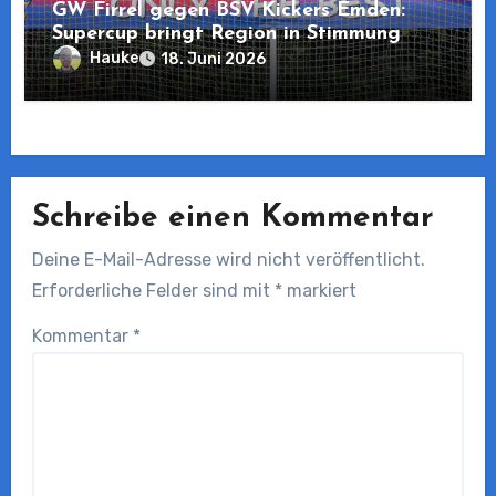
GW Firrel gegen BSV Kickers Emden:
Supercup bringt Region in Stimmung
Hauke
18. Juni 2026
Schreibe einen Kommentar
Deine E-Mail-Adresse wird nicht veröffentlicht.
Erforderliche Felder sind mit
*
markiert
Kommentar
*