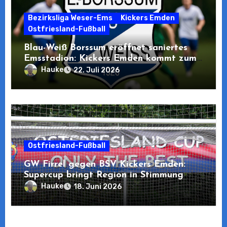
Bezirksliga Weser-Ems
Kickers Emden
Ostfriesland-Fußball
Blau-Weiß Borssum eröffnet saniertes
Emsstadion: Kickers Emden kommt zum
Pre-Opening
Hauke
22. Juli 2026
Ostfriesland-Fußball
GW Firrel gegen BSV Kickers Emden:
Supercup bringt Region in Stimmung
Hauke
18. Juni 2026