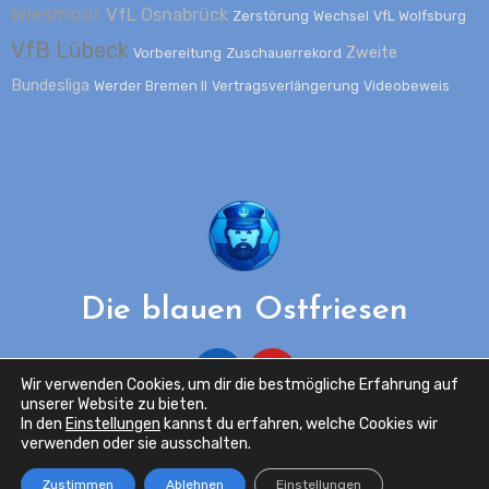
Wiesmoor
VfL Osnabrück
Zerstörung
Wechsel
VfL Wolfsburg
VfB Lübeck
Zweite
Vorbereitung
Zuschauerrekord
Bundesliga
Werder Bremen II
Vertragsverlängerung
Videobeweis
Die blauen Ostfriesen
Wir verwenden Cookies, um dir die bestmögliche Erfahrung auf
unserer Website zu bieten.
In den
Einstellungen
kannst du erfahren, welche Cookies wir
verwenden oder sie ausschalten.
Copyright ©2024 Die blauen Ostfriesen - Alle Rechte
Zustimmen
Ablehnen
Einstellungen
vorbehalten.
|
Blogus
von
Themeansar
.