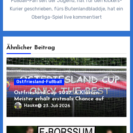
Fußball-Fan seit der Jugend, hat für den Kickers-
Kurier geschrieben, fürs Butenlandbladdje, hat ein
Oberliga-Spiel live kommentiert
Ähnlicher Beitrag
Ostfriesland-Fußball
Ostfriesland-Cup 2027: A-Klassen-
Meister erhält erstmals Chance auf
Teilnahme
Hauke
23. Juli 2026