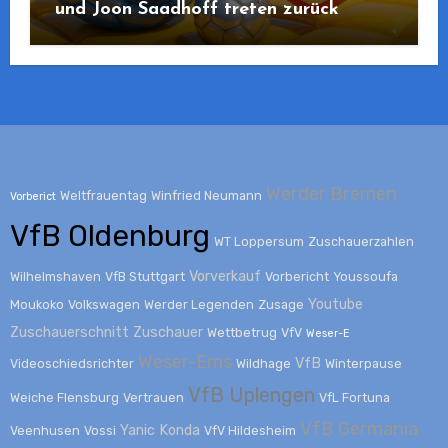
und Joon Saadhoff treten zurück
Werder Bremen
Weltfrauentag
Winfried Neumann
Vorberict
VfB Oldenburg
WT Loppersum
Zuschauerzahlen
Vorverkauf
Wilhelmshaven
VfB Stuttgart
Vorbericht
Youssoufa
Youtube
Moukoko
Volkswagen
Werder Legenden
Zusage
Zuschauerschnitt
Zuschauer
Wettbetrug
VfV
Weser-E
Weser-Ems
VfB
Videoschiedsrichter
Wildhage
Winterpause
VfB Uplengen
Weiche Flensburg
Vertrauen
VfL Fortuna
VfB Germania
Yanic Konda
Veenhusen
Vossi
VfV Hildesheim