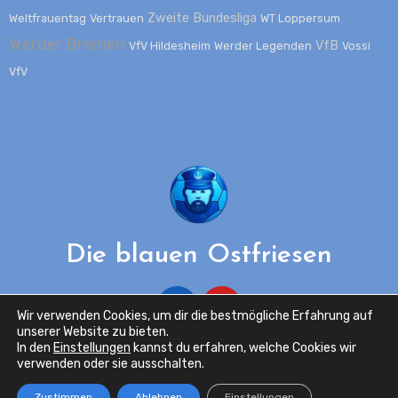
Zweite Bundesliga
Weltfrauentag
Vertrauen
WT Loppersum
Werder Bremen
VfB
VfV Hildesheim
Werder Legenden
Vossi
VfV
Die blauen Ostfriesen
Wir verwenden Cookies, um dir die bestmögliche Erfahrung auf
unserer Website zu bieten.
In den
Einstellungen
kannst du erfahren, welche Cookies wir
verwenden oder sie ausschalten.
Copyright ©2024 Die blauen Ostfriesen - Alle Rechte
Zustimmen
Ablehnen
Einstellungen