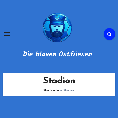
Zum
Inhalt
springen
Die blauen Ostfriesen
Stadion
Startseite
»
Stadion