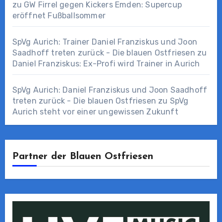
zu
GW Firrel gegen Kickers Emden: Supercup
eröffnet Fußballsommer
SpVg Aurich: Trainer Daniel Franziskus und Joon
Saadhoff treten zurück - Die blauen Ostfriesen
zu
Daniel Franziskus: Ex-Profi wird Trainer in Aurich
SpVg Aurich: Daniel Franziskus und Joon Saadhoff
treten zurück - Die blauen Ostfriesen
zu
SpVg
Aurich steht vor einer ungewissen Zukunft
Partner der Blauen Ostfriesen