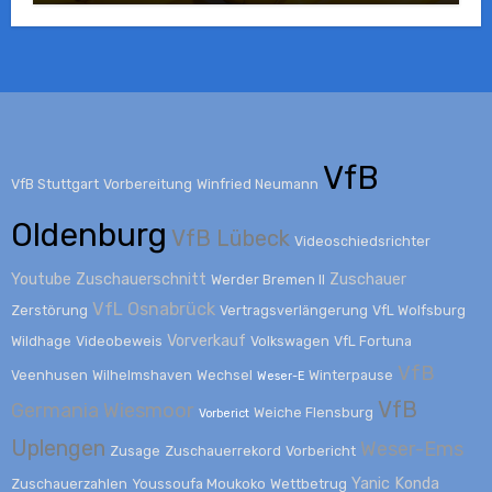
VfB
VfB Stuttgart
Vorbereitung
Winfried Neumann
Oldenburg
VfB Lübeck
Videoschiedsrichter
Youtube
Zuschauerschnitt
Zuschauer
Werder Bremen II
VfL Osnabrück
Zerstörung
Vertragsverlängerung
VfL Wolfsburg
Vorverkauf
Wildhage
Videobeweis
Volkswagen
VfL Fortuna
VfB
Veenhusen
Wilhelmshaven
Wechsel
Winterpause
Weser-E
VfB
Germania Wiesmoor
Weiche Flensburg
Vorberict
Uplengen
Weser-Ems
Zusage
Zuschauerrekord
Vorbericht
Yanic Konda
Zuschauerzahlen
Youssoufa Moukoko
Wettbetrug