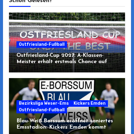
Schon Gelesen?
Ostfriesland-Fußball
Ostfriesland-Cup 2027: A-Klassen-
Meister erhält erstmals Chance auf
Teilnahme
Bezirksliga Weser-Ems
Kickers Emden
Ostfriesland-Fußball
Blau-Weiß Borssum eröffnet saniertes
Emsstadion: Kickers Emden kommt
zum Pre-Opening