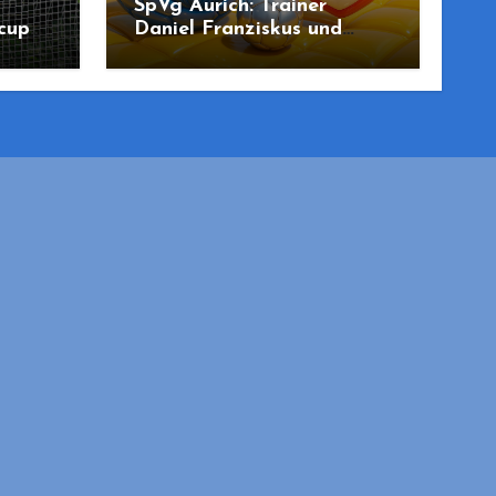
SpVg Aurich: Trainer
cup
Daniel Franziskus und
mmung
Joon Saadhoff treten
zurück