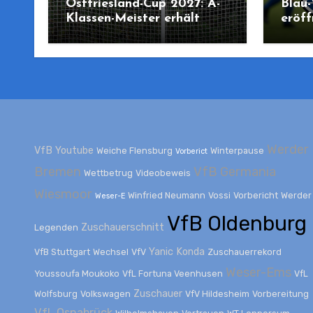
Ostfriesland-Cup 2027: A-
Blau
Klassen-Meister erhält
eröff
erstmals Chance auf
Emsst
Teilnahme
Emde
Open
Werder
VfB
Youtube
Weiche Flensburg
Winterpause
Vorberict
Bremen
VfB Germania
Wettbetrug
Videobeweis
Wiesmoor
Winfried Neumann
Vossi
Vorbericht
Werder
Weser-E
VfB Oldenburg
Zuschauerschnitt
Legenden
Yanic Konda
VfB Stuttgart
Wechsel
VfV
Zuschauerrekord
Weser-Ems
Youssoufa Moukoko
VfL Fortuna Veenhusen
VfL
Zuschauer
Wolfsburg
Volkswagen
VfV Hildesheim
Vorbereitung
VfL Osnabrück