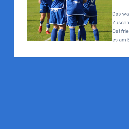
Das wa
Zuscha
Ostfrie
es am 