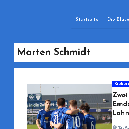
Startseite
Die Blaue
Marten Schmidt
Kicker
Zwei 
Emde
Lohn
12. 