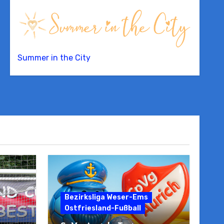
Summer in the City
Bezirksliga Weser-Ems
Ostfriesland-Fußball