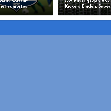
-Weiß Borssum
GW Firrel gegen BSV
net saniertes
Kickers Emden: Super
adion: Kickers
bringt Region in Sti
n kommt zum Pre-
ing