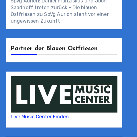
SpVg Aurich: Daniel Franziskus und Joon
Saadhoff treten zurück - Die blauen
Ostfriesen
zu
SpVg Aurich steht vor einer
ungewissen Zukunft
Partner der Blauen Ostfriesen
Live Music Center Emden