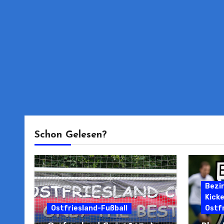
Schon Gelesen?
Bezi
Kick
Ostfriesland-Fußball
Ostfr