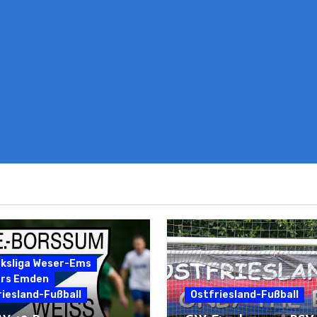
rksliga Weser-Ems
ers Emden
iesland-Fußball
Ostfriesland-Fußball