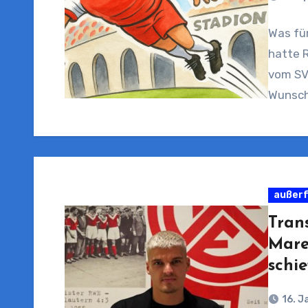
Was fü
hatte 
vom SV 
Wunsch
außerf
Tran
Mare
schi
16. J