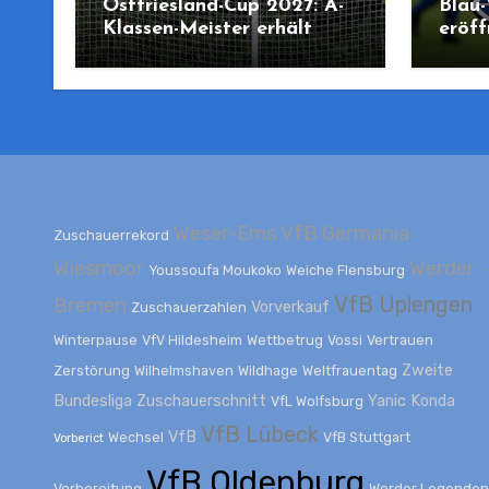
Ostfriesland-Cup 2027: A-
Blau
Klassen-Meister erhält
eröff
erstmals Chance auf
Emsst
Teilnahme
Emde
Open
Weser-Ems
VfB Germania
Zuschauerrekord
Wiesmoor
Werder
Youssoufa Moukoko
Weiche Flensburg
VfB Uplengen
Bremen
Vorverkauf
Zuschauerzahlen
Winterpause
VfV Hildesheim
Wettbetrug
Vossi
Vertrauen
Zweite
Zerstörung
Wilhelmshaven
Wildhage
Weltfrauentag
Bundesliga
Zuschauerschnitt
Yanic Konda
VfL Wolfsburg
VfB Lübeck
VfB
Wechsel
VfB Stuttgart
Vorberict
VfB Oldenburg
Vorbereitung
Werder Legenden