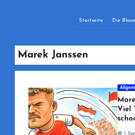
Startseite
Die Blaue
Marek Janssen
Allgem
Mare
Viel
scho
1. Se