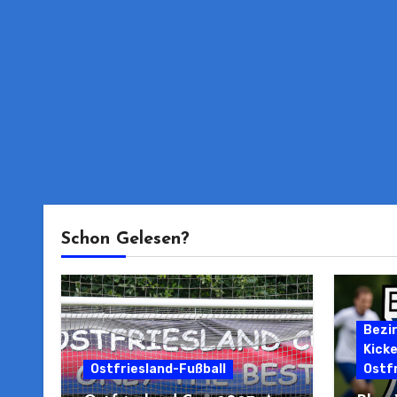
Schon Gelesen?
Bezi
Kick
Ostfriesland-Fußball
Ostfr