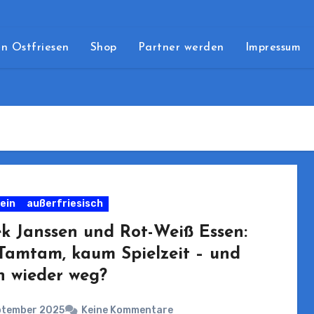
n Ostfriesen
Shop
Partner werden
Impressum
ein
außerfriesisch
k Janssen und Rot-Weiß Essen:
 Tamtam, kaum Spielzeit – und
n wieder weg?
ptember 2025
Keine Kommentare