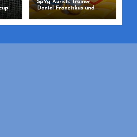
SpVg Aurich: Trainer
cup
Daniel Franziskus und
mmung
Joon Saadhoff treten
zurück