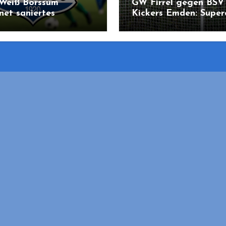
-Weiß Borssum
GW Firrel gegen BSV
net saniertes
Kickers Emden: Super
adion: Kickers
bringt Region in Sti
n kommt zum Pre-
ing