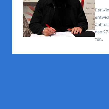
Der Wi
entwick
Jahres
den 27-
für…