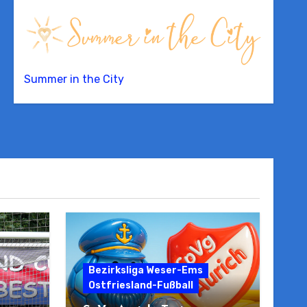
Summer in the City
Bezirksliga Weser-Ems
Ostfriesland-Fußball