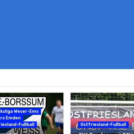
rksliga Weser-Ems
ers Emden
iesland-Fußball
Ostfriesland-Fußball