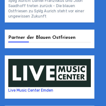
SpVg Aurich: Daniel Franziskus und Joon
Saadhoff treten zurück - Die blauen
Ostfriesen
zu
SpVg Aurich steht vor einer
ungewissen Zukunft
Partner der Blauen Ostfriesen
Live Music Center Emden