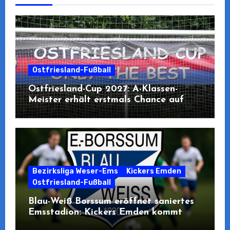
Ostfriesland-Fußball
Ostfriesland-Cup 2027: A-Klassen-
Meister erhält erstmals Chance auf
Teilnahme
Bezirksliga Weser-Ems
Kickers Emden
Ostfriesland-Fußball
Blau-Weiß Borssum eröffnet saniertes
Emsstadion: Kickers Emden kommt
zum Pre-Opening