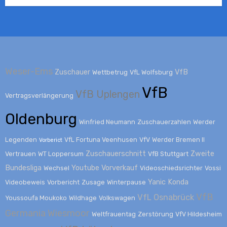
Weser-Ems
Zuschauer
VfB
Wettbetrug
VfL Wolfsburg
VfB
VfB Uplengen
Vertragsverlängerung
Oldenburg
Winfried Neumann
Zuschauerzahlen
Werder
Legenden
VfL Fortuna Veenhusen
VfV
Werder Bremen II
Vorberict
Zuschauerschnitt
Zweite
Vertrauen
WT Loppersum
VfB Stuttgart
Bundesliga
Youtube
Vorverkauf
Wechsel
Videoschiedsrichter
Vossi
Yanic Konda
Videobeweis
Vorbericht
Zusage
Winterpause
VfB
VfL Osnabrück
Youssoufa Moukoko
Wildhage
Volkswagen
Germania Wiesmoor
Weltfrauentag
Zerstörung
VfV Hildesheim