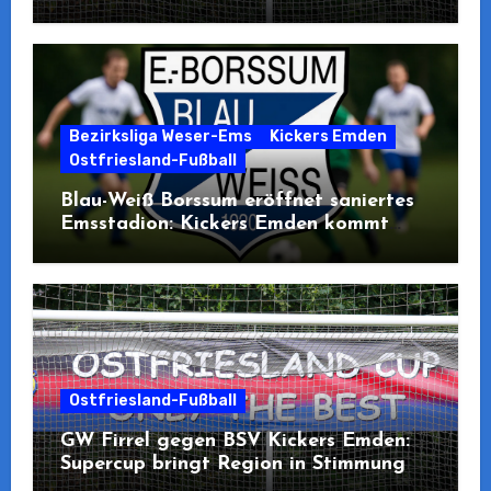
Teilnahme
Bezirksliga Weser-Ems
Kickers Emden
Ostfriesland-Fußball
Blau-Weiß Borssum eröffnet saniertes
Emsstadion: Kickers Emden kommt
zum Pre-Opening
Ostfriesland-Fußball
GW Firrel gegen BSV Kickers Emden:
Supercup bringt Region in Stimmung