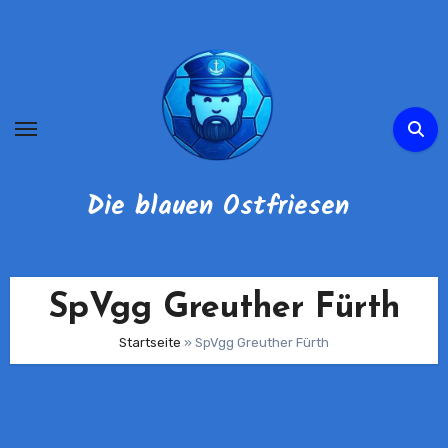
Zum
Inhalt
springen
Die blauen Ostfriesen
SpVgg Greuther Fürth
Startseite
»
SpVgg Greuther Fürth