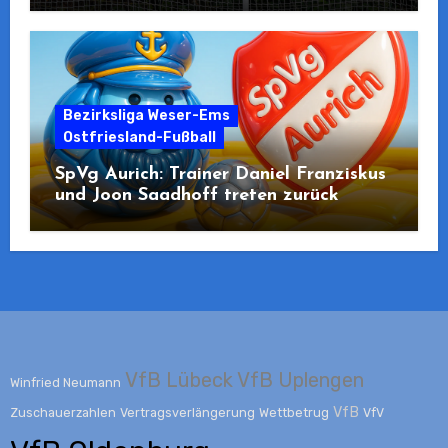
Bezirksliga Weser-Ems
Ostfriesland-Fußball
SpVg Aurich: Trainer Daniel Franziskus
und Joon Saadhoff treten zurück
VfB Lübeck
VfB Uplengen
Winfried Neumann
VfB
Zuschauerzahlen
Vertragsverlängerung
Wettbetrug
VfV