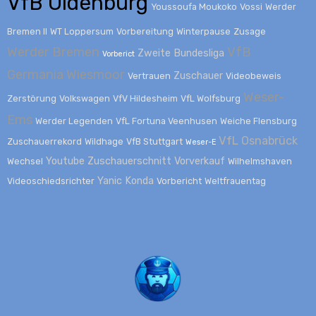
VfB Oldenburg
Youssoufa Moukoko
Vossi
Werder
Bremen II
WT Loppersum
Vorbereitung
Winterpause
Zusage
Werder Bremen
VfB
Zweite Bundesliga
Vorberict
Germania Wiesmoor
Zuschauer
Vertrauen
Videobeweis
Weser-
Zerstörung
Volkswagen
VfV Hildesheim
VfL Wolfsburg
Ems
Werder Legenden
VfL Fortuna Veenhusen
Weiche Flensburg
VfL Osnabrück
Zuschauerrekord
Wildhage
VfB Stuttgart
Weser-E
Youtube
Zuschauerschnitt
Vorverkauf
Wechsel
Wilhelmshaven
Yanic Konda
Videoschiedsrichter
Vorbericht
Weltfrauentag