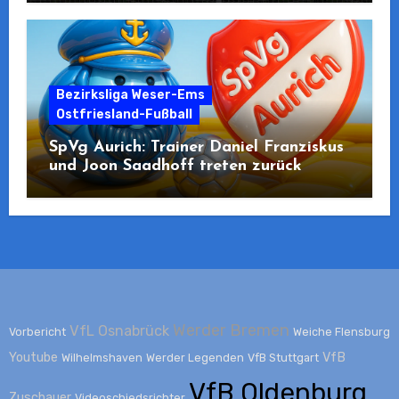
Bezirksliga Weser-Ems
Ostfriesland-Fußball
SpVg Aurich: Trainer Daniel Franziskus
und Joon Saadhoff treten zurück
Werder Bremen
VfL Osnabrück
Vorbericht
Weiche Flensburg
Youtube
VfB
Wilhelmshaven
Werder Legenden
VfB Stuttgart
VfB Oldenburg
Zuschauer
Videoschiedsrichter