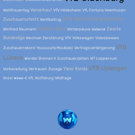
Vorverkauf
Weltfrauentag
VfV Hildesheim
VfL Fortuna Veenhusen
VfB Germania Wiesmoor
Zuschauerschnitt
Wettbetrug
Weser-Ems
Zweite
Winfried Neumann
Winterpause
Vorberict
Bundesliga
Wechsel
Zerstörung
VfV
Volkswagen
Videobeweis
VfB
Zuschauerrekord
Youssoufa Moukoko
Vertragsverlängerung
Lübeck
Werder Bremen II
Zuschauerzahlen
WT Loppersum
VfB Uplengen
Yanic Konda
Vorbereitung
Vertrauen
Zusage
Vossi
VfL Wolfsburg
Wildhage
Weser-E