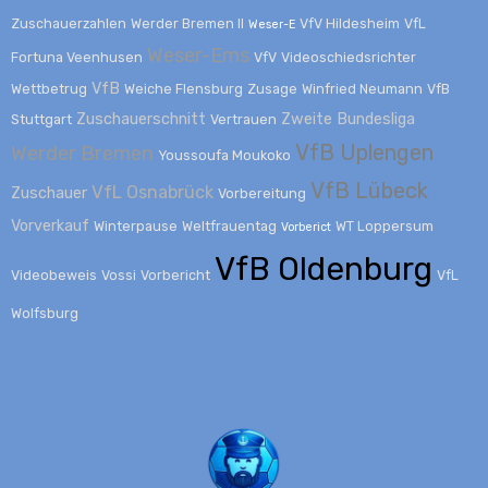
Zuschauerzahlen
Werder Bremen II
VfV Hildesheim
VfL
Weser-E
Weser-Ems
Fortuna Veenhusen
VfV
Videoschiedsrichter
VfB
Wettbetrug
Weiche Flensburg
Zusage
Winfried Neumann
VfB
Zuschauerschnitt
Zweite Bundesliga
Stuttgart
Vertrauen
VfB Uplengen
Werder Bremen
Youssoufa Moukoko
VfB Lübeck
VfL Osnabrück
Zuschauer
Vorbereitung
Vorverkauf
Winterpause
Weltfrauentag
WT Loppersum
Vorberict
VfB Oldenburg
Videobeweis
Vossi
Vorbericht
VfL
Wolfsburg