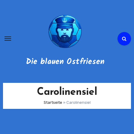
Zum
Inhalt
springen
Die blauen Ostfriesen
Carolinensiel
Startseite
»
Carolinensiel