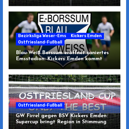
Teilnahme
Bezirksliga Weser-Ems
Kickers Emden
Ostfriesland-Fußball
Blau-Weiß Borssum eröffnet saniertes
Emsstadion: Kickers Emden kommt
zum Pre-Opening
Ostfriesland-Fußball
GW Firrel gegen BSV Kickers Emden:
Supercup bringt Region in Stimmung