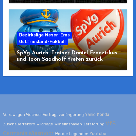
Bezirksliga Weser-Ems
Ostfriesland-Fußball
SpVg Aurich: Trainer Daniel Franziskus
und Joon Saadhoff treten zurück
Yanic Konda
Volkswagen
Wechsel
Vertragsverlängerung
VfB
Zuschauerrekord
Wildhage
Wilhelmshaven
Zerstörung
Germania Wiesmoor
Youtube
Werder Legenden